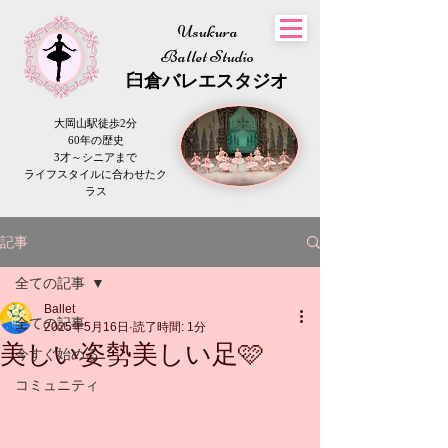
Usukura
Ballet Studio
​臼倉
バレエスタジオ
大岡山駅徒歩2分
60年の歴史
3才～シニアまで
​ライフスタイルに合わせたク
ラス
記事
全ての記事
Ballet
全ての記事
2025年5月16日
読了時間: 1分
美しい姿勢美しい足🩷
今すぐ始める
コミュニティ