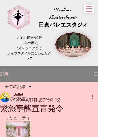
Usukura
Ballet Studio
​臼倉
バレエスタジオ
大岡山駅徒歩2分
60年の歴史
3才～シニアまで
​ライフスタイルに合わせたク
ラス
記事
全ての記事
Ballet
全ての記事
2020年4月7日
読了時間: 1分
緊急事態宣言発令
今すぐ始める
コミュニティ