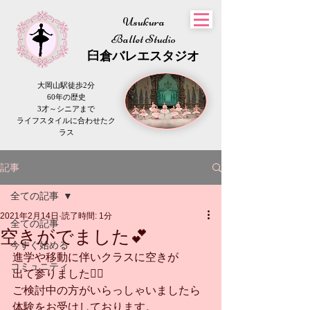
Usukura
Ballet Studio
​臼倉
バレエスタジオ
大岡山駅徒歩2分
60年の歴史
3才～シニアまで
​ライフスタイルに合わせたク
ラス
記事
全ての記事
2021年2月14日
読了時間: 1分
全ての記事
空きがでました💕
今すぐ始める
進学や移動に伴いクラスに空きが
コミュニティ
出て参りました🙆‍♀️
ご検討中の方がいらっしゃいましたら
体験をお受けしております。