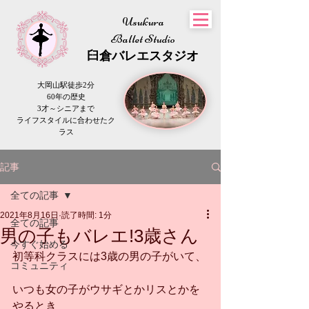
Usukura
Ballet Studio
​臼倉
バレエスタジオ
大岡山駅徒歩2分
60年の歴史
3才～シニアまで
​ライフスタイルに合わせたク
ラス
記事
全ての記事
2021年8月16日
読了時間: 1分
全ての記事
男の子もバレエ!3歳さん
今すぐ始める
初等科クラスには3歳の男の子がいて、
コミュニティ
いつも女の子がウサギとかリスとかを
やるとき