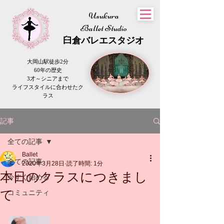
Usukura
Ballet Studio
​臼倉
バレエスタジオ
大岡山駅徒歩2分
60年の歴史
3才～シニアまで
​ライフスタイルに合わせたク
ラス
記事
全ての記事
Ballet
全ての記事
2020年3月28日
読了時間: 1分
本日のクラスにつきまし
今すぐ始める
て
コミュニティ