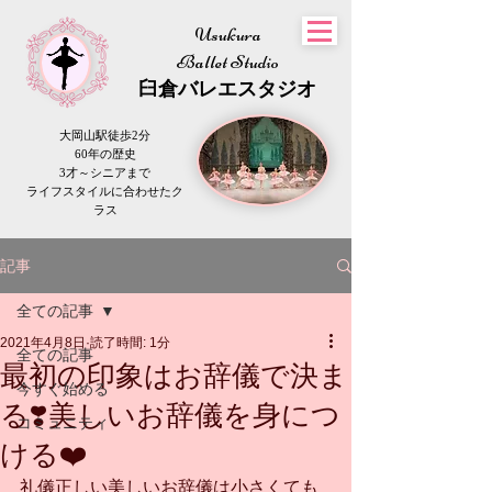
Usukura
Ballet Studio
​臼倉
バレエスタジオ
大岡山駅徒歩2分
60年の歴史
3才～シニアまで
​ライフスタイルに合わせたク
ラス
記事
全ての記事
2021年4月8日
読了時間: 1分
全ての記事
最初の印象はお辞儀で決ま
今すぐ始める
る❣️美しいお辞儀を身につ
コミュニティ
ける❤️
礼儀正しい美しいお辞儀は小さくても