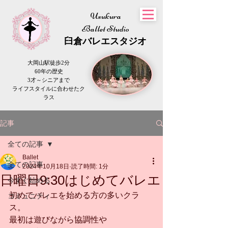
Usukura
Ballet Studio
​臼倉
バレエスタジオ
大岡山駅徒歩2分
60年の歴史
3才～シニアまで
​ライフスタイルに合わせたク
ラス
記事
全ての記事
Ballet
全ての記事
2024年10月18日
読了時間: 1分
日曜日9:30はじめてバレエ
今すぐ始める
初めてバレエを始める方の多いクラ
コミュニティ
ス。
最初は遊びながら協調性や