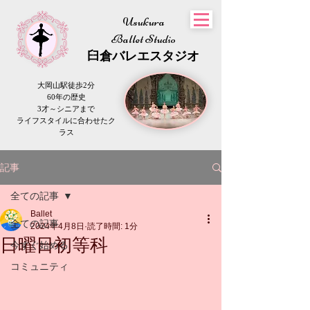
Usukura
Ballet Studio
​臼倉
バレエスタジオ
大岡山駅徒歩2分
60年の歴史
3才～シニアまで
​ライフスタイルに合わせたク
ラス
記事
全ての記事
Ballet
全ての記事
2024年4月8日
読了時間: 1分
日曜日初等科
今すぐ始める
コミュニティ