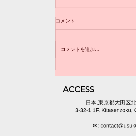
コメント
コメントを追加…
3歳からのクラス(*^^*)満員御
礼❣️
​ACC
ESS
​日本,東京都大田区北千
3-32-1 1F, Kitasenzoku,
✉:
contact@usuku