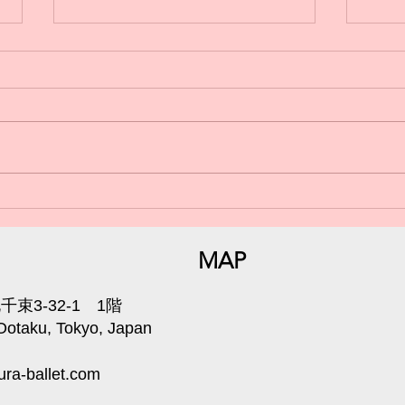
日曜
小学生からのバレエ🩰体験受
付中💁‍♀️
MAP
束3-32-1 1階
 Ootaku, Tokyo, Japan
ra-ballet.com