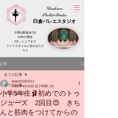
Usukura
Ballet Studio
​臼倉
バレエスタジオ
大岡山駅徒歩2分
60年の歴史
3才～シニアまで
​ライフスタイルに合わせたク
ラス
記事
全ての記事
taeko03260312
全ての記事
2025年4月16日
読了時間: 1分
小学5年生🩰初めでのトゥ
今すぐ始める
シューズ 2回目😍 きち
コミュニティ
んと筋肉をつけてからの