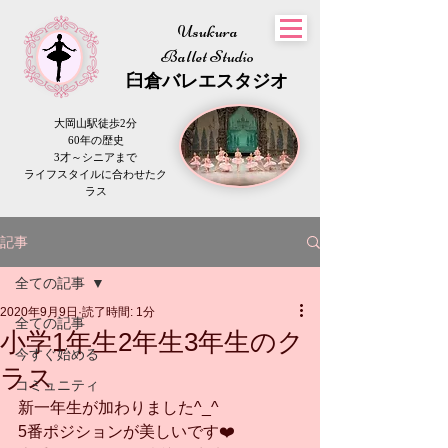
Usukura
Ballet Studio
​臼倉
バレエスタジオ
大岡山駅徒歩2分
60年の歴史
3才～シニアまで
​ライフスタイルに合わせたク
ラス
記事
全ての記事
2020年9月9日
読了時間: 1分
全ての記事
小学1年生2年生3年生のク
今すぐ始める
ラス
コミュニティ
新一年生が加わりました^_^
5番ポジションが美しいです❤️