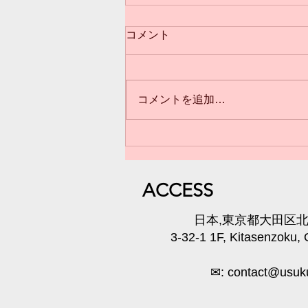
コメント
コメントを追加…
3歳からのクラス(*^^*)満員御
礼❣️
​ACC
ESS
​日本,東京都大田区北千
3-32-1 1F, Kitasenzoku,
✉:
contact@usuku