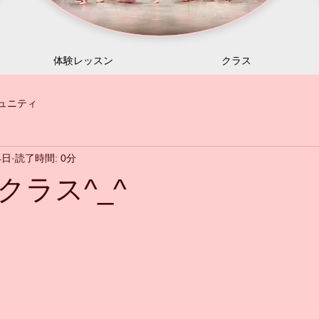
体験レッスン
クラス
ュニティ
4日
読了時間: 0分
クラス^_^