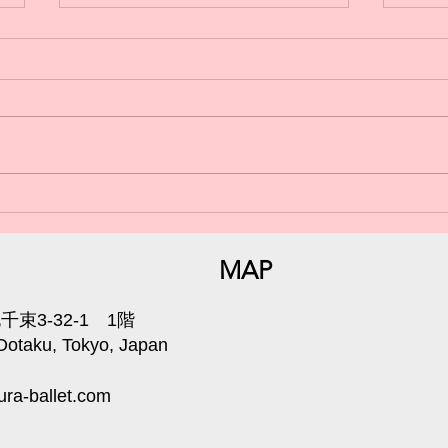
日曜
小学生からのバレエ🩰体験受
付中💁‍♀️
MAP
束3-32-1 1階
 Ootaku, Tokyo, Japan
ra-ballet.com