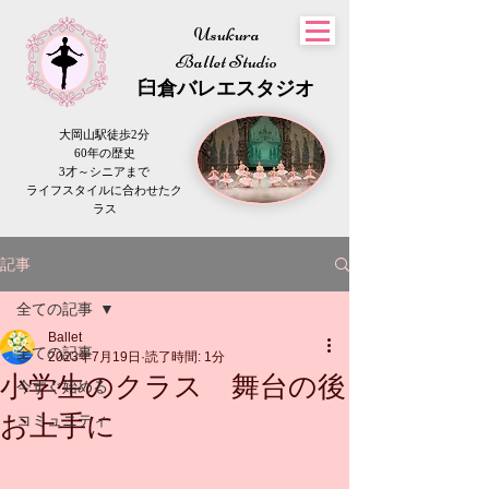
Usukura
Ballet Studio
​臼倉
バレエスタジオ
大岡山駅徒歩2分
60年の歴史
3才～シニアまで
​ライフスタイルに合わせたク
ラス
記事
全ての記事
Ballet
全ての記事
2023年7月19日
読了時間: 1分
小学生のクラス 舞台の後
今すぐ始める
お上手に
コミュニティ