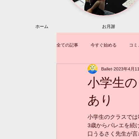
ホーム
お月謝
全ての記事
今すぐ始める
コミ
Ballet
2023年4月1
小学生の
あり
小学生のクラスでは
3歳からバレエを続
口うるさく先生が言