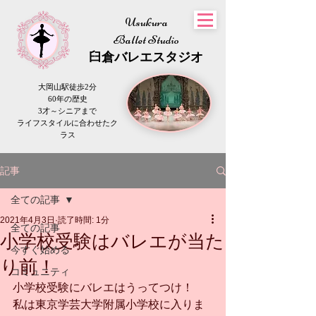
Usukura
Ballet Studio
​臼倉
バレエスタジオ
大岡山駅徒歩2分
60年の歴史
3才～シニアまで
​ライフスタイルに合わせたク
ラス
記事
全ての記事
2021年4月3日
読了時間: 1分
全ての記事
小学校受験はバレエが当た
今すぐ始める
り前！
コミュニティ
小学校受験にバレエはうってつけ！
私は東京学芸大学附属小学校に入りま