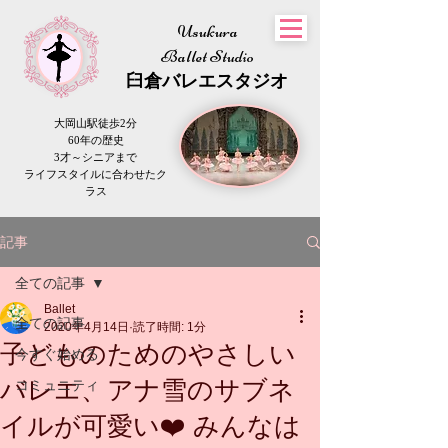
Usukura
Ballet Studio
​臼倉
バレエスタジオ
大岡山駅徒歩2分
60年の歴史
3才～シニアまで
​ライフスタイルに合わせたク
ラス
記事
全ての記事
Ballet
全ての記事
2020年4月14日
読了時間: 1分
子どものためのやさしい
今すぐ始める
バレエ、アナ雪のサブネ
コミュニティ
イルが可愛い❤️ みんなは