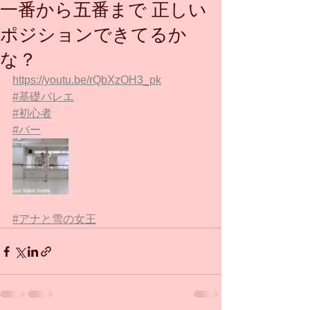
一番から五番まで 正しい
ポジションできてるか
な？
https://youtu.be/rQbXzOH3_pk
#基礎バレエ
#初心者
#バー
#アナと雪の女王