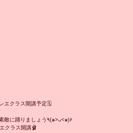
エクラス開講予定🗓️
美しい姿勢を保って素敵に踊りましょう٩(๑>ᴗ<๑)۶
エクラス開講🩰