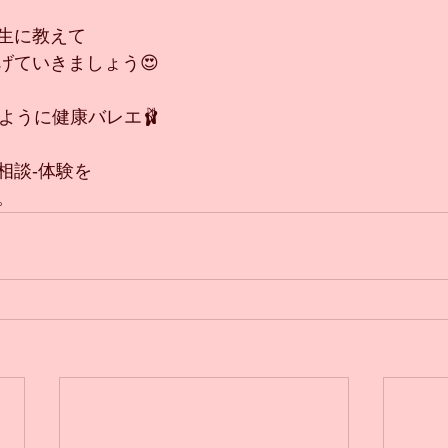
生に教えて
げていきましょう😍
ように健康バレエ🩰
相談-体験を
。