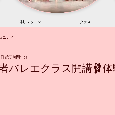
体験レッスン
クラス
ュニティ
7日
読了時間: 1分
者バレエクラス開講🩰体