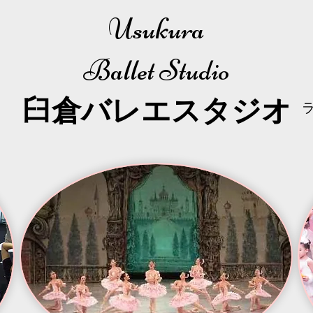
Usukura
Ballet Studio
​臼倉
バレエスタジオ