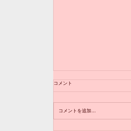
コメント
コメントを追加…
3歳からのクラス(*^^*)満員御