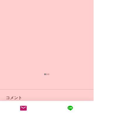
コメント
日曜日9:30 初
コメントを追加…
小学生からのバレエ🩰体
験受付中💁‍♀️