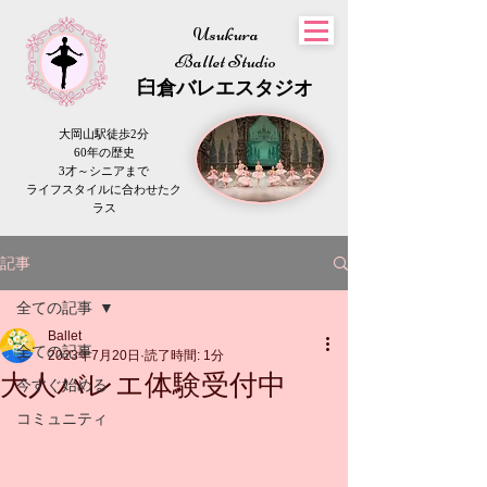
Usukura
Ballet Studio
​臼倉
バレエスタジオ
大岡山駅徒歩2分
60年の歴史
3才～シニアまで
​ライフスタイルに合わせたク
ラス
記事
全ての記事
Ballet
全ての記事
2023年7月20日
読了時間: 1分
大人バレエ体験受付中
今すぐ始める
コミュニティ