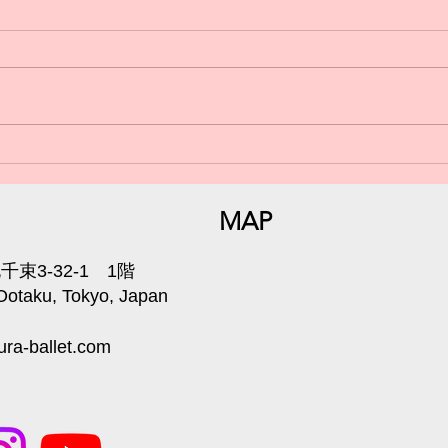
日曜
小学生からのバレエ🩰体験受
付中💁‍♀️
MAP
束3-32-1 1階
 Ootaku, Tokyo, Japan
ra-ballet.com