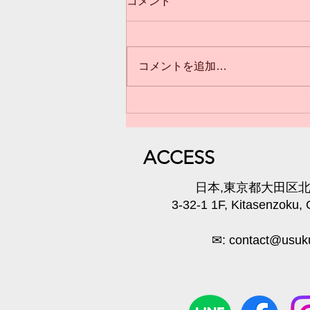
コメント
コメントを追加…
3歳からのクラス(*^^*)満員御
礼❣️
​ACC
ESS
​日本,東京都大田区北千
3-32-1 1F, Kitasenzoku,
✉:
contact@usuku