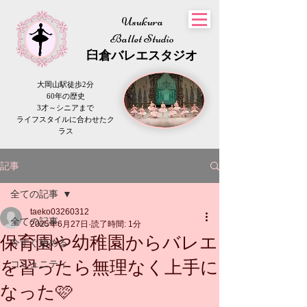
Usukura
Ballet Studio
​臼倉
バレエスタジオ
大岡山駅徒歩2分
60年の歴史
3才～シニアまで
​ライフスタイルに合わせたク
ラス
記事
全ての記事
taeko03260312
全ての記事
2025年6月27日
読了時間: 1分
保育園や幼稚園からバレエ
今すぐ始める
を習ったら無理なく上手に
コミュニティ
なった🩷