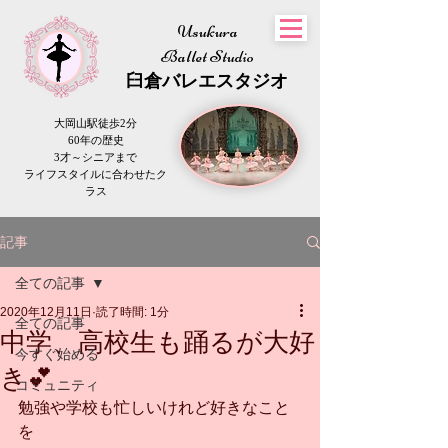
Usukura
Ballet Studio
​臼倉
バレエスタジオ
大岡山駅徒歩2分
60年の歴史
3才～シニアまで
​ライフスタイルに合わせたク
ラス
記事
全ての記事
2020年12月11日
読了時間: 1分
全ての記事
中学、高校生も踊るが大好
今すぐ始める
き💕
コミュニティ
勉強や学校も忙しいけれど好きなこと
を