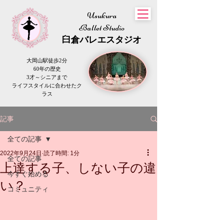
Usukura
Ballet Studio
​臼倉
バレエスタジオ
大岡山駅徒歩2分
60年の歴史
3才～シニアまで
​ライフスタイルに合わせたク
ラス
記事
全ての記事
2022年9月24日
読了時間: 1分
全ての記事
上達する子、しない子の違
今すぐ始める
い？
コミュニティ