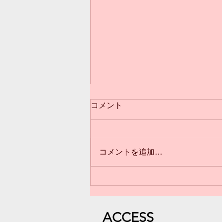
コメント
コメントを追加…
3歳からのクラス(*^^*)満員御
礼❣️
​ACC
ESS