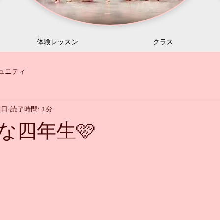
体験レッスン
クラス
ュニティ
3日
読了時間: 1分
な四年生🩷