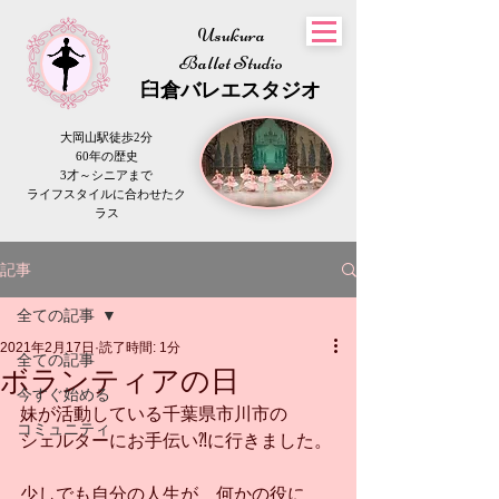
Usukura
Ballet Studio
​臼倉
バレエスタジオ
大岡山駅徒歩2分
60年の歴史
3才～シニアまで
​ライフスタイルに合わせたク
ラス
記事
全ての記事
2021年2月17日
読了時間: 1分
全ての記事
ボランティアの日
今すぐ始める
妹が活動している千葉県市川市の
コミュニティ
シェルターにお手伝い⁈に行きました。
少しでも自分の人生が　何かの役に