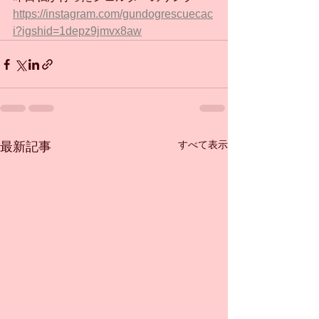
https://instagram.com/gundogrescuecac
i?igshid=1depz9jmvx8aw
すべて表示
最新記事