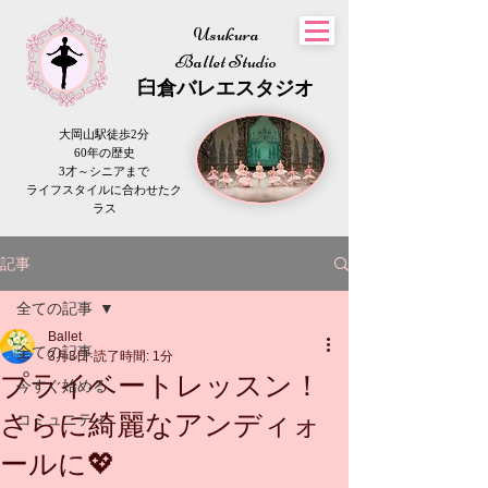
Usukura
Ballet Studio
​臼倉
バレエスタジオ
大岡山駅徒歩2分
60年の歴史
3才～シニアまで
​ライフスタイルに合わせたク
ラス
記事
全ての記事
Ballet
全ての記事
3月3日
読了時間: 1分
プライベートレッスン！
今すぐ始める
さらに綺麗なアンディォ
コミュニティ
ールに💖