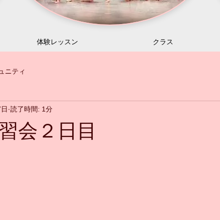
体験レッスン
クラス
ュニティ
7日
読了時間: 1分
習会２日目