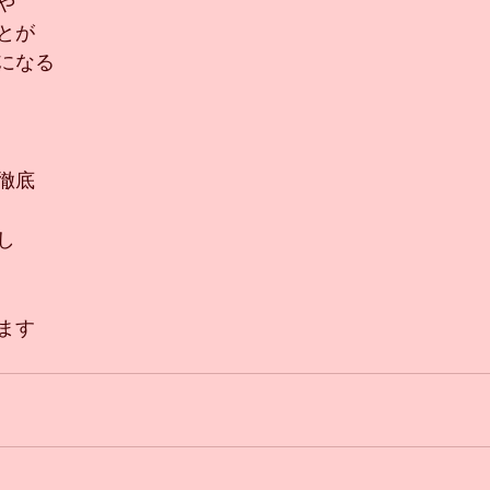
や
とが
になる
徹底
し
ます