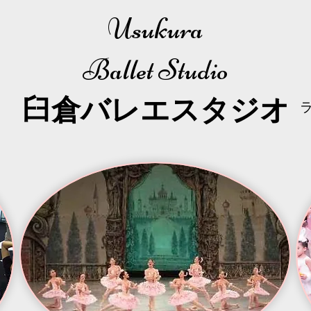
Usukura
Ballet Studio
​臼倉
バレエスタジオ