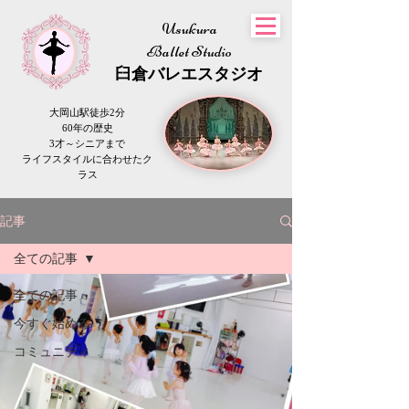
Usukura
Ballet Studio
​臼倉
バレエスタジオ
大岡山駅徒歩2分
60年の歴史
3才～シニアまで
​ライフスタイルに合わせたク
ラス
記事
全ての記事
全ての記事
今すぐ始める
コミュニティ