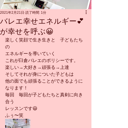
2021年2月21日
読了時間: 1分
バレエ幸せエネルギー💕
が幸せを呼ぶ😀
楽しく笑顔で生き生きと　子どもたち
の
エネルギーを導いていく
これが臼倉バレエのポリシーです。
楽しい→大好き→頑張る→上達
そしてそれが身についた子どもは
他の面でも頑張ることができるように
なります！
毎回　毎回が子どもたちと真剣に向き
合う
レッスンです😃
ふぅ〜笑