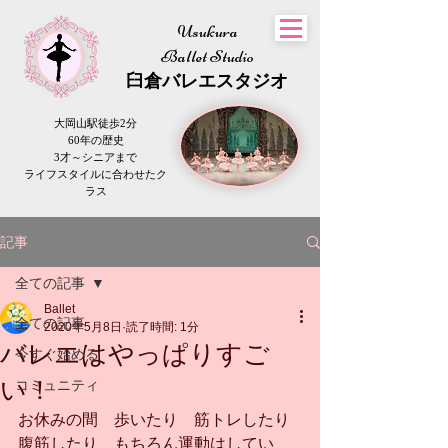
Usukura
Ballet Studio
​臼倉
バレエスタジオ
大岡山駅徒歩2分
60年の歴史
3才～シニアまで
​ライフスタイルに合わせたク
ラス
記事
全ての記事
Ballet
全ての記事
2020年5月8日
読了時間: 1分
バレエはやっぱりすご
今すぐ始める
い！
コミュニティ
お休みの間　歩いたり　筋トレしたり
腹筋したり　もちろん運動はしてい