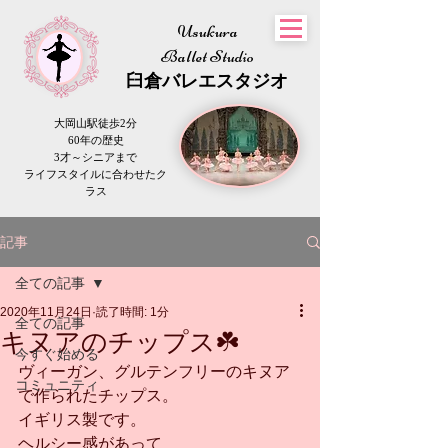
Usukura
Ballet Studio
​臼倉
バレエスタジオ
大岡山駅徒歩2分
60年の歴史
3才～シニアまで
​ライフスタイルに合わせたク
ラス
記事
全ての記事
2020年11月24日
読了時間: 1分
全ての記事
キヌアのチップス☘️
今すぐ始める
ヴィーガン、グルテンフリーのキヌア
コミュニティ
で作られたチップス。
イギリス製です。
ヘルシー感があって