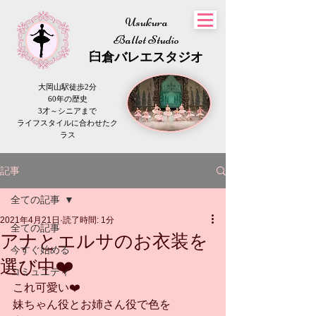
Usukura
Ballet Studio
​臼倉
バレエスタジオ
大岡山駅徒歩2分
60年の歴史
3才～シニアまで
​ライフスタイルに合わせたク
ラス
記事
全ての記事
2021年4月21日
読了時間: 1分
全ての記事
アナとエルサのお衣装を
今すぐ始める
選び中❤️
コミュニティ
これ可愛い❤️
妹ちゃん役とお姉さん役で色を