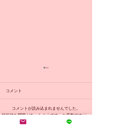
コメント
日曜日9:30 初
コメントが読み込まれませんでした。
小学生からのバレエ🩰体
技術的な問題があったようです。お手数ですが、
再度接続するか、ページを再読み込みしてださ
験受付中💁‍♀️