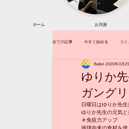
ホーム
お月謝
全ての記事
今すぐ始める
コミ
Ballet
2020年3月2
ゆりか先
ガングリ
日曜日はゆりか先生
ゆりか先生の元気と
＃免疫力アップ
地球由来の食材を使