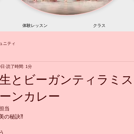
体験レッスン
クラス
ュニティ
9日
読了時間: 1分
生とビーガンティラミス
ーンカレー
担当
美の秘訣⁈
う