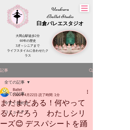
Usukura
Ballet Studio
​臼倉
バレエスタジオ
大岡山駅徒歩2分
60年の歴史
3才～シニアまで
​ライフスタイルに合わせたク
ラス
記事
全ての記事
Ballet
全ての記事
2020年4月22日
読了時間: 1分
まだまだある！何やって
今すぐ始める
るんだろう わたしシリ
コミュニティ
ーズ😊 デスパシートを踊