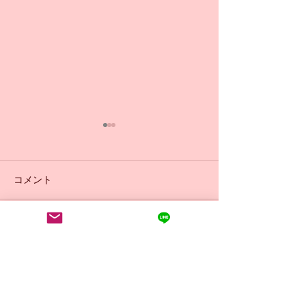
コメント
日曜日9:30 初
コメントを追加…
小学生からのバレエ🩰体
験受付中💁‍♀️
​ACC
ESS