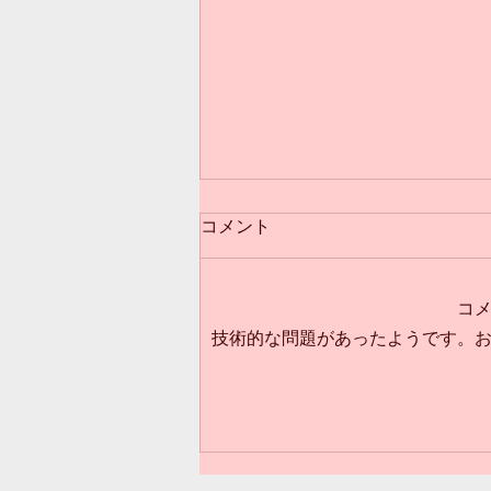
コメント
コ
技術的な問題があったようです。
3歳からのクラス(*^^*)満員御
礼❣️