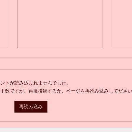
メントが読み込まれませんでした。
日曜
お手数ですが、再度接続するか、ページを再読み込みしてださ
小学生からのバレエ🩰体験受
再読み込み
付中💁‍♀️