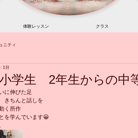
体験レッスン
クラス
ュニティ
 1分
小学生 2年生からの中
いに伸びた足
　きちんと話しを
動く所作
とを学んでいます😀
。